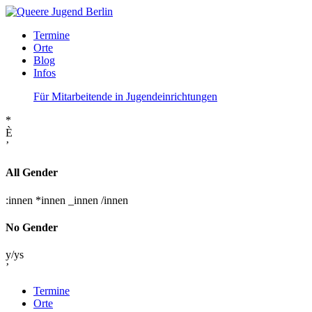
Termine
Orte
Blog
Infos
Für Mitarbeitende in Jugendeinrichtungen
*
È
’
All Gender
:innen
*innen
_innen
/innen
No Gender
y/ys
’
Termine
Orte