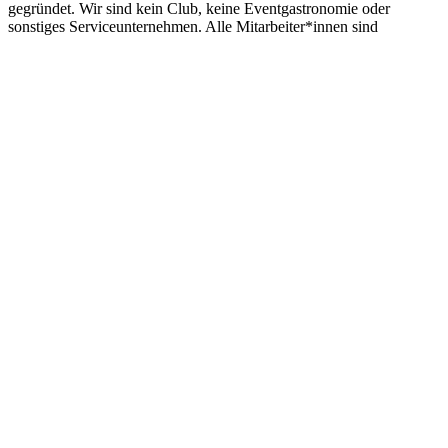
gegründet. Wir sind kein Club, keine Eventgastronomie oder
sonstiges Serviceunternehmen. Alle Mitarbeiter*innen sind
ehrenamtlich in einem Kollektiv organisiert. Alle Kollektivmitglieder
sind bei uns gleichberechtigt und Entscheidungen werden immer
von uns allen zusammen getragen.
Es gibt klare Grundsätze für die wir einstehen und die wir in
unserem Laden durchsetzen:
Wir dulden kein sexistisches, rassistisches, antisemitisches,
xenophobes, homo- oder transfeindliches Verhalten
Kein Hartalk (Branntwein und branntweinhaltige Getränke)
Bei lauten Veranstaltungen sind Tiere nicht erlaubt (zum
Schutz der Tiere)
Der Eintritt ist bei uns immer frei!
Wir wollen ein Freiraum abseits des kapitalistischen Alltags sein und
einen Schutzraum bieten gegenüber Mackertum und
Diskriminierung.
Wenn ihr euch belästigt/bedroht/unwohl fühlt, dann sagt bitte am
Tresen (oder je nach Abend beim Awarenessteam) Bescheid! Wir
haben keine Lust auf Mackerverhalten, Übergriffigkeiten und
dumme sexistische Sprüche.