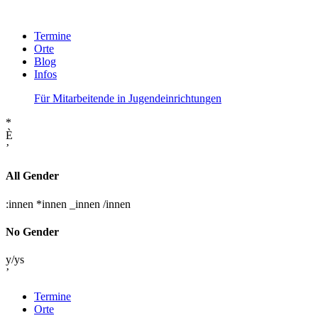
Termine
Orte
Blog
Infos
Für Mitarbeitende in Jugendeinrichtungen
*
È
’
All Gender
:innen
*innen
_innen
/innen
No Gender
y/ys
’
Termine
Orte