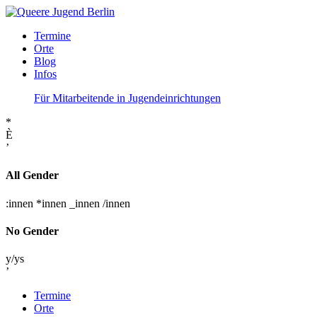
Termine
Orte
Blog
Infos
Für Mitarbeitende in Jugendeinrichtungen
*
È
’
All Gender
:innen
*innen
_innen
/innen
No Gender
y/ys
’
Termine
Orte