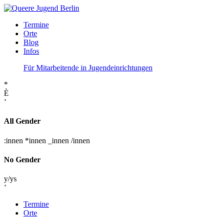
Termine
Orte
Blog
Infos
Für Mitarbeitende in Jugendeinrichtungen
*
È
’
All Gender
:innen
*innen
_innen
/innen
No Gender
y/ys
’
Termine
Orte