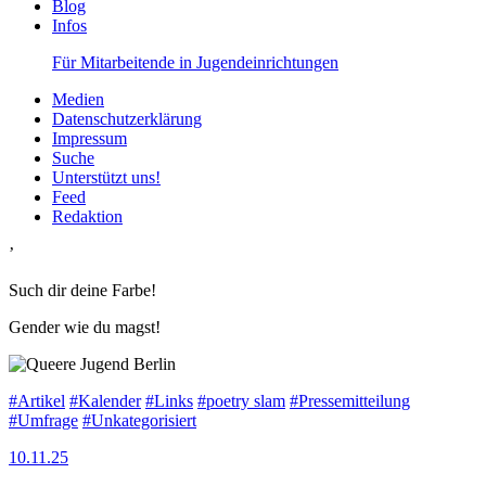
Blog
Infos
Für Mitarbeitende in Jugendeinrichtungen
Medien
Datenschutzerklärung
Impressum
Suche
Unterstützt uns!
Feed
Redaktion
’
Such dir deine Farbe!
Gender wie du magst!
#Artikel
#Kalender
#Links
#poetry slam
#Pressemitteilung
#Umfrage
#Unkategorisiert
10.11.25