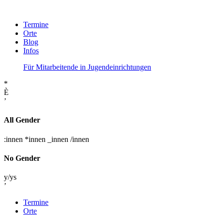
Termine
Orte
Blog
Infos
Für Mitarbeitende in Jugendeinrichtungen
*
È
’
All Gender
:innen
*innen
_innen
/innen
No Gender
y/ys
’
Termine
Orte