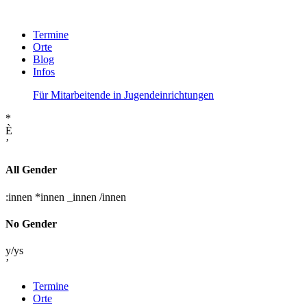
Termine
Orte
Blog
Infos
Für Mitarbeitende in Jugendeinrichtungen
*
È
’
All Gender
:innen
*innen
_innen
/innen
No Gender
y/ys
’
Termine
Orte