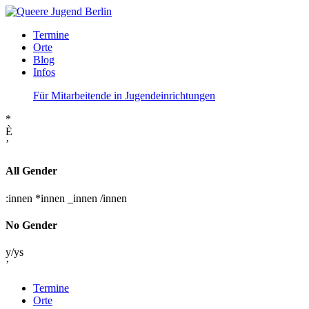
Termine
Orte
Blog
Infos
Für Mitarbeitende in Jugendeinrichtungen
*
È
’
All Gender
:innen
*innen
_innen
/innen
No Gender
y/ys
’
Termine
Orte