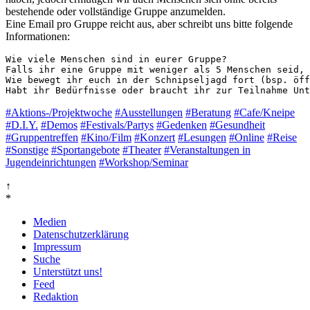
bestehende oder vollständige Gruppe anzumelden.
Eine Email pro Gruppe reicht aus, aber schreibt uns bitte folgende
Informationen:
Wie viele Menschen sind in eurer Gruppe?

Falls ihr eine Gruppe mit weniger als 5 Menschen seid, 
Wie bewegt ihr euch in der Schnipseljagd fort (bsp. öff
Habt ihr Bedürfnisse oder braucht ihr zur Teilnahme Unt
#Aktions-/Projektwoche
#Ausstellungen
#Beratung
#Cafe/Kneipe
#D.I.Y.
#Demos
#Festivals/Partys
#Gedenken
#Gesundheit
#Gruppentreffen
#Kino/Film
#Konzert
#Lesungen
#Online
#Reise
#Sonstige
#Sportangebote
#Theater
#Veranstaltungen in
Jugendeinrichtungen
#Workshop/Seminar
↑
*
Medien
Datenschutzerklärung
Impressum
Suche
Unterstützt uns!
Feed
Redaktion