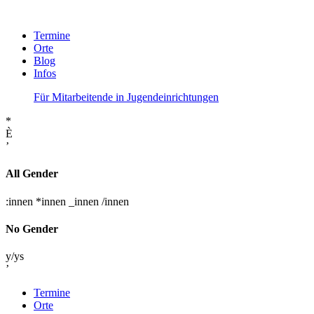
Termine
Orte
Blog
Infos
Für Mitarbeitende in Jugendeinrichtungen
*
È
’
All Gender
:innen
*innen
_innen
/innen
No Gender
y/ys
’
Termine
Orte