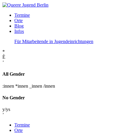
Termine
Orte
Blog
Infos
Für Mitarbeitende in Jugendeinrichtungen
*
È
’
All Gender
:innen
*innen
_innen
/innen
No Gender
y/ys
’
Termine
Orte