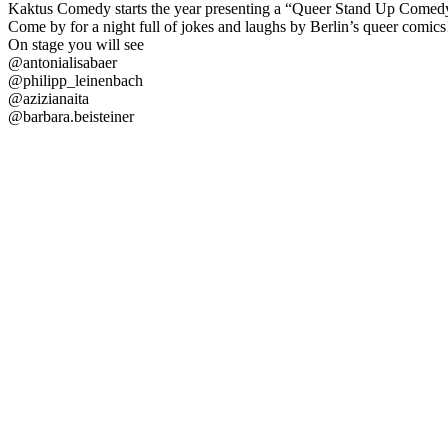
Kaktus Comedy starts the year presenting a “Queer Stand Up Comed
Come by for a night full of jokes and laughs by Berlin’s queer comics
On stage you will see
@antonialisabaer
@philipp_leinenbach
@azizianaita
@barbara.beisteiner
@gracedobushtogo
@paula_delulu
@xenia__kls
Night hosted by @marie.harnau
NO RESERVATIONS, first come, first served.
Be there at 7pm, Show starts 7:30pm.
Looking forward to laugh with you all! ✨
https://www.instagram.com/p/DS4oZqoDVA6/
#Aktions-/Projektwoche
#Ausstellungen
#Beratung
#Cafe/Kneipe
#D
#Sportangebote
#Theater
#Veranstaltungen in Jugendeinrichtungen
#
↑
*
Medien