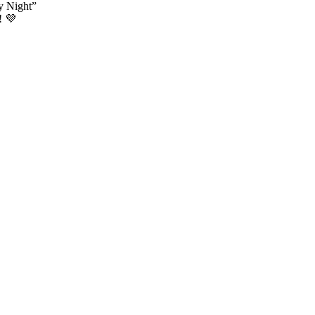
y Night”
! 💜
.I.Y.
#Demos
#Festivals/Partys
#Gedenken
#Gesundheit
#Gruppentref
Workshop/Seminar