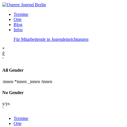
Termine
Orte
Blog
Infos
Für Mitarbeitende in Jugendeinrichtungen
*
È
’
All Gender
:innen
*innen
_innen
/innen
No Gender
y/ys
’
Termine
Orte