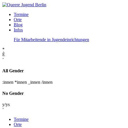
Termine
Orte
Blog
Infos
Für Mitarbeitende in Jugendeinrichtungen
*
È
’
All Gender
:innen
*innen
_innen
/innen
No Gender
y/ys
’
Termine
Orte