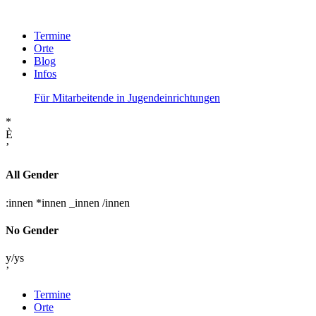
Termine
Orte
Blog
Infos
Für Mitarbeitende in Jugendeinrichtungen
*
È
’
All Gender
:innen
*innen
_innen
/innen
No Gender
y/ys
’
Termine
Orte