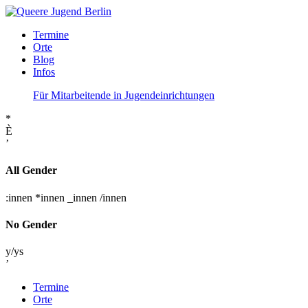
Termine
Orte
Blog
Infos
Für Mitarbeitende in Jugendeinrichtungen
*
È
’
All Gender
:innen
*innen
_innen
/innen
No Gender
y/ys
’
Termine
Orte