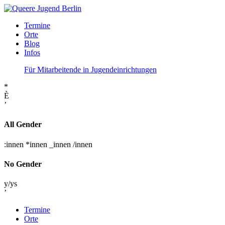
Termine
Orte
Blog
Infos
Für Mitarbeitende in Jugendeinrichtungen
*
È
’
All Gender
:innen
*innen
_innen
/innen
No Gender
y/ys
’
Termine
Orte