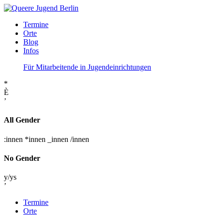
Termine
Orte
Blog
Infos
Für Mitarbeitende in Jugendeinrichtungen
*
È
’
All Gender
:innen
*innen
_innen
/innen
No Gender
y/ys
’
Termine
Orte