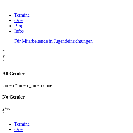
Termine
Orte
Blog
Infos
Für Mitarbeitende in Jugendeinrichtungen
*
È
’
All Gender
:innen
*innen
_innen
/innen
No Gender
y/ys
’
Termine
Orte