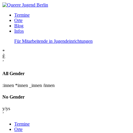
Termine
Orte
Blog
Infos
Für Mitarbeitende in Jugendeinrichtungen
*
È
’
All Gender
:innen
*innen
_innen
/innen
No Gender
y/ys
’
Termine
Orte