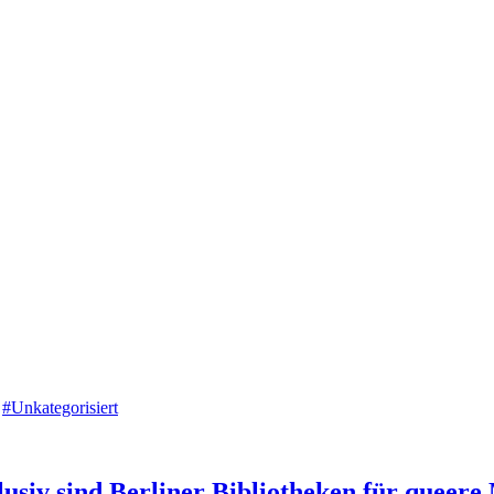
#Unkategorisiert
lusiv sind Berliner Bibliotheken für queer