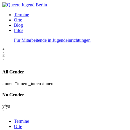
Termine
Orte
Blog
Infos
Für Mitarbeitende in Jugendeinrichtungen
*
È
’
All Gender
:innen
*innen
_innen
/innen
No Gender
y/ys
’
Termine
Orte