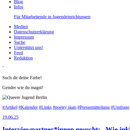
Blog
Infos
Für Mitarbeitende in Jugendeinrichtungen
Medien
Datenschutzerklärung
Impressum
Suche
Unterstützt uns!
Feed
Redaktion
’
Such dir deine Farbe!
Gender wie du magst!
#Artikel
#Kalender
#Links
#poetry slam
#Pressemitteilung
#Umfrage
19.06.25
Interviewpartner*innen gesucht: „Wie ink