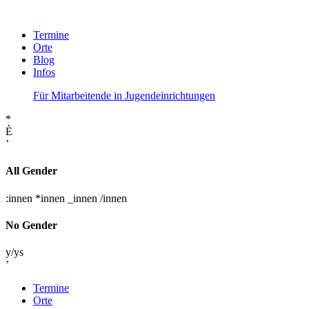
Termine
Orte
Blog
Infos
Für Mitarbeitende in Jugendeinrichtungen
*
È
’
All Gender
:innen
*innen
_innen
/innen
No Gender
y/ys
’
Termine
Orte