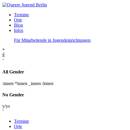
Termine
Orte
Blog
Infos
Für Mitarbeitende in Jugendeinrichtungen
*
È
’
All Gender
:innen
*innen
_innen
/innen
No Gender
y/ys
’
Termine
Orte