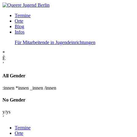
Termine
Orte
Blog
Infos
Für Mitarbeitende in Jugendeinrichtungen
*
È
’
All Gender
:innen
*innen
_innen
/innen
No Gender
y/ys
’
Termine
Orte