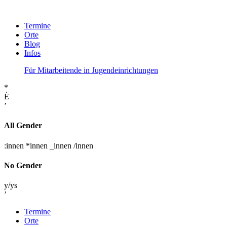
Termine
Orte
Blog
Infos
Für Mitarbeitende in Jugendeinrichtungen
*
È
’
All Gender
:innen
*innen
_innen
/innen
No Gender
y/ys
’
Termine
Orte