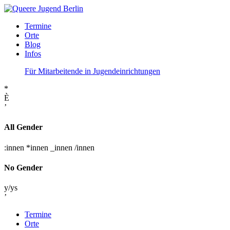
Termine
Orte
Blog
Infos
Für Mitarbeitende in Jugendeinrichtungen
*
È
’
All Gender
:innen
*innen
_innen
/innen
No Gender
y/ys
’
Termine
Orte