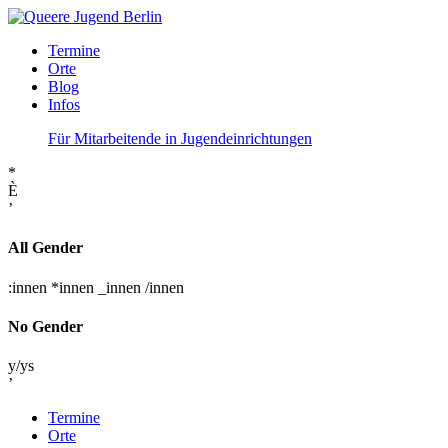
Termine
Orte
Blog
Infos
Für Mitarbeitende in Jugendeinrichtungen
*
È
’
All Gender
:innen
*innen
_innen
/innen
No Gender
y/ys
’
Termine
Orte