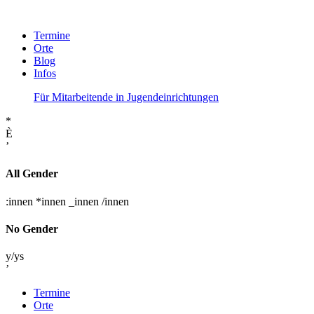
Termine
Orte
Blog
Infos
Für Mitarbeitende in Jugendeinrichtungen
*
È
’
All Gender
:innen
*innen
_innen
/innen
No Gender
y/ys
’
Termine
Orte