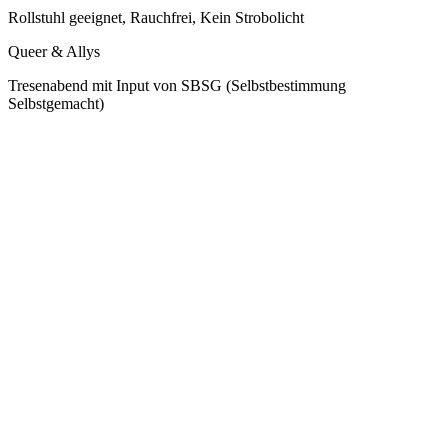
Rollstuhl geeignet, Rauchfrei, Kein Strobolicht
Queer & Allys
Tresenabend mit Input von SBSG (Selbstbestimmung
Selbstgemacht)
All Ages
++++ English on Telegram or Instagram // Barriereinfos auf
Instagram oder Telegram ++++ https://t.me/queerdurchberlin/4196
WAS? Tresenabend mit Input von SBSG (Selbstbestimmung
Selbstgemacht) WANN? 05.07., 17 Uhr WO? Zwille, Fasanenstr.
1A Wir laden euch ein zu einem Nachmittags-Input und
anschließendem Tresenabend mit kalten Getränken bei sicherlich
heißen Temperaturen. Mit dabei: SBSG*! Und sie haben einiges zu
erzählen… Seit Ende 2024 ist das pathologisierende
Transsexuellengesetz (TSG) Geschichte. Doch das neue
Selbstbestimmungsgesetz bringt viel mehr als vereinfachte Namens-
und Geschlechtseintragsänderung. Ganz neue repressive
Maßnahmen und abstruse Einschränkungen, die das TSG nicht
kannte, feiern in dem Ampel-Gesetz ihre Weltpremiere.
„Kriegstüchtigkeit“ und „Abschiebeoffensive“ reihen sich neben nie
dagewesener geschlechtlicher Normierung von Namen ein. Das
Gesetz etabliert ein Militärgeschlecht und sogar eine Art