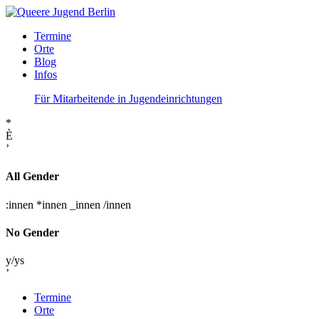
Termine
Orte
Blog
Infos
Für Mitarbeitende in Jugendeinrichtungen
*
È
’
All Gender
:innen
*innen
_innen
/innen
No Gender
y/ys
’
Termine
Orte