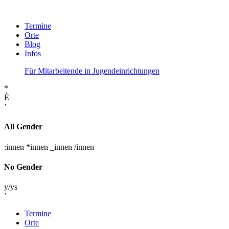
Termine
Orte
Blog
Infos
Für Mitarbeitende in Jugendeinrichtungen
*
È
’
All Gender
:innen
*innen
_innen
/innen
No Gender
y/ys
’
Termine
Orte