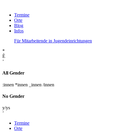
Termine
Orte
Blog
Infos
Für Mitarbeitende in Jugendeinrichtungen
*
È
’
All Gender
:innen
*innen
_innen
/innen
No Gender
y/ys
’
Termine
Orte