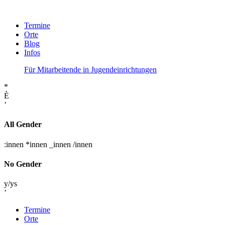
Termine
Orte
Blog
Infos
Für Mitarbeitende in Jugendeinrichtungen
*
È
’
All Gender
:innen
*innen
_innen
/innen
No Gender
y/ys
’
Termine
Orte